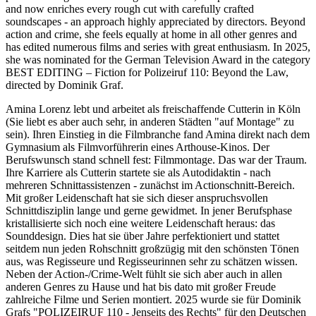
and now enriches every rough cut with carefully crafted
soundscapes - an approach highly appreciated by directors. Beyond
action and crime, she feels equally at home in all other genres and
has edited numerous films and series with great enthusiasm. In 2025,
she was nominated for the German Television Award in the category
BEST EDITING – Fiction for Polizeiruf 110: Beyond the Law,
directed by Dominik Graf.
Amina Lorenz lebt und arbeitet als freischaffende Cutterin in Köln
(Sie liebt es aber auch sehr, in anderen Städten "auf Montage" zu
sein). Ihren Einstieg in die Filmbranche fand Amina direkt nach dem
Gymnasium als Filmvorführerin eines Arthouse-Kinos. Der
Berufswunsch stand schnell fest: Filmmontage. Das war der Traum.
Ihre Karriere als Cutterin startete sie als Autodidaktin - nach
mehreren Schnittassistenzen - zunächst im Actionschnitt-Bereich.
Mit großer Leidenschaft hat sie sich dieser anspruchsvollen
Schnittdisziplin lange und gerne gewidmet. In jener Berufsphase
kristallisierte sich noch eine weitere Leidenschaft heraus: das
Sounddesign. Dies hat sie über Jahre perfektioniert und stattet
seitdem nun jeden Rohschnitt großzügig mit den schönsten Tönen
aus, was Regisseure und Regisseurinnen sehr zu schätzen wissen.
Neben der Action-/Crime-Welt fühlt sie sich aber auch in allen
anderen Genres zu Hause und hat bis dato mit großer Freude
zahlreiche Filme und Serien montiert. 2025 wurde sie für Dominik
Grafs "POLIZEIRUF 110 - Jenseits des Rechts" für den Deutschen