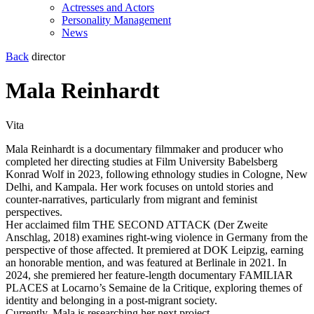
Actresses and Actors
Personality Management
News
Back
director
Mala Reinhardt
Vita
Mala Reinhardt is a documentary filmmaker and producer who
completed her directing studies at Film University Babelsberg
Konrad Wolf in 2023, following ethnology studies in Cologne, New
Delhi, and Kampala. Her work focuses on untold stories and
counter-narratives, particularly from migrant and feminist
perspectives.
Her acclaimed film THE SECOND ATTACK (Der Zweite
Anschlag, 2018) examines right-wing violence in Germany from the
perspective of those affected. It premiered at DOK Leipzig, earning
an honorable mention, and was featured at Berlinale in 2021. In
2024, she premiered her feature-length documentary FAMILIAR
PLACES at Locarno’s Semaine de la Critique, exploring themes of
identity and belonging in a post-migrant society.
Currently, Mala is researching her next project,