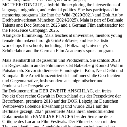
MOTHER/TONGUE, a hybrid film exploring the intersections of
language, migration, and colonial politics. She has participated in
mentoring programs like Into the Wild (2020/2021) and Dok.Art by
Drehbuchwerkstatt München (2024/2025). Mala is part of Berlinale
Talents and Doc Station in 2025 and a German Film ambassador for
the Face2Face Campaign 2025.
Alongside filmmaking, Mala teaches at universities, mentors young
female filmmakers through GirlsGoMovie, and leads artistic
workshops for schools, including at Folkwang University’s
Schülerlabor and the German Film Academy’s spots. program.
Mala Reinhardt ist Regisseurin und Produzentin. Sie schloss 2023
ihr Regiestudium an der Filmuniversität Babelsberg Konrad Wolf in
Potsdam ab. Zuvor studierte sie Ethnologie in Köln, Neu-Delhi und
Kampala. Ihre Arbeit konzentriert sich auf unerzählte Geschichten
und Gegennarrative, insbesondere aus migrantischer und
feministischer Perspektive.
Ihr Dokumentarfilm DER ZWEITE ANSCHLAG, ein freies
Projekt über rechte Gewalt in Deutschland aus der Perspektive der
Betroffenen, premierte 2018 auf der DOK Leipzig im Deutschen
Wettbewerb (lobende Erwähnung) und wurde 2021 auf der
Berlinale gezeigt. 2024 präsentierte Mala ihren abendfüllenden
Dokumentarfilm FAMILIAR PLACES bei der Semaine de la
Critique des Locarno Film Festivals. Der Film setzt sich mit den
Themen Identität und Zugehörigkeit in einer postmigrantischen